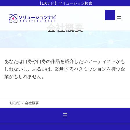
コ
ナ
【DXナビ】ソリューション検索
ン
ビ
ア
イ
テ
ゲ
コ
ン
ー
会社概要
ン
リ
ツ
シ
ン
ク
へ
ョ
ス
ン
キ
に
ッ
移
あなたは自身や自身の作品を紹介したいアーティストかも
プ
動
しれないし、あるいは、説明するべきミッションを持つ企
業かもしれません。
HOME
会社概要