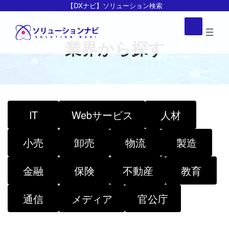
コ
ナ
【DXナビ】ソリューション検索
ン
ビ
ア
イ
テ
ゲ
コ
ン
ー
業界から探す
ン
リ
ツ
シ
ン
ク
へ
ョ
ス
ン
キ
に
ッ
移
IT
Webサービス
人材
プ
動
小売
卸売
物流
製造
金融
保険
不動産
教育
通信
メディア
官公庁