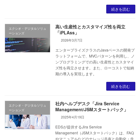
続きを読む
高い生産性とカスタマイズ性を両立
エクシオ・デジタルソリュ
「iPLAss」
ーションズ
2026年3月7日
エンタープライズクラスのJavaベースの開発プ
ラットフォームで、MVCパターンを利用し、ノ
ンプログラミングでの高い生産性とカスタマイ
ズ性を両立させます。また、ローコストで短納
期の導入を実現します。
続きを読む
社内ヘルプデスク「Jira Service
エクシオ・デジタルソリュ
Management/JSMスタートパック」
ーションズ
2025年4月19日
EDSが提供するJira Service
Management（JSMスタートパック）は、FAQ
やマニュアルなどのナレッジ共有と自動化・生