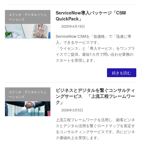
ServiceNow導入パッケージ「CSM
エクシオ・デジタルソリュ
QuickPack」
ーションズ
2025年4月19日
ServiceNow CSMを「低価格」で「迅速に導
入」できるサービスです。
「ライセンス」と「導入サービス」をワンプラ
イスでご提供。最短1カ月で問い合わせ業務の
スタートを実現します。
続きを読む
ビジネスとデジタルを繋ぐコンサルティ
エクシオ・デジタルソリュ
ングサービス 「上流工程フレームワー
ーションズ
ク」
2026年3月5日
上流工程フレームワークを活用し、顧客ビジネ
スとデジタル活用を繋ぐロードマップを策定す
るコンサルティングサービスです。共にビジネ
ス価値向上を実現します。