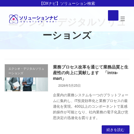
コ
ナ
【DXナビ】ソリューション検索
ン
ビ
ア
イ
テ
ゲ
エクシオ・デジタルソリュ
コ
ン
ー
ン
リ
ーションズ
ツ
シ
ン
ク
へ
ョ
ス
ン
キ
に
ッ
移
業務プロセス改革を通じて業務品質と生
プ
動
エクシオ・デジタルソリュ
産性の向上に貢献します 「intra-
ーションズ
mart」
2026年5月25日
企業内の業務システムを一つのプラットフォー
ムに集約し、IT投資効率化と業務プロセスの最
適化を実現。400以上のコンポーネントで直感
的操作が可能となり、社内業務の電子化及び意
思決定の迅速化を図ります。
続きを読む