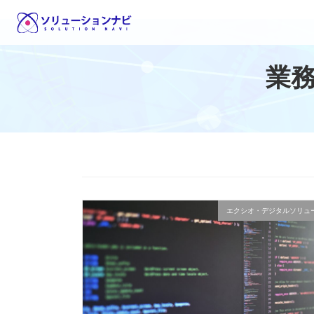
コ
ナ
ン
ビ
テ
ゲ
ン
ー
業
ツ
シ
へ
ョ
ス
ン
キ
に
ッ
移
プ
動
エクシオ・デジタルソリュ