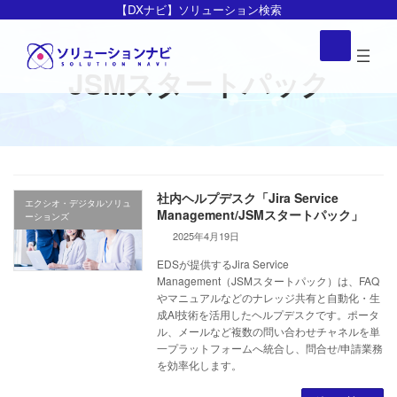
コ
ナ
【DXナビ】ソリューション検索
ン
ビ
ア
イ
テ
ゲ
コ
ン
ー
JSMスタートパック
ン
リ
ツ
シ
ン
ク
へ
ョ
ス
ン
キ
に
ッ
移
社内ヘルプデスク「Jira Service
プ
動
エクシオ・デジタルソリュ
Management/JSMスタートパック」
ーションズ
2025年4月19日
EDSが提供するJira Service
Management（JSMスタートパック）は、FAQ
やマニュアルなどのナレッジ共有と自動化・生
成AI技術を活用したヘルプデスクです。ポータ
ル、メールなど複数の問い合わせチャネルを単
一プラットフォームへ統合し、問合せ/申請業務
を効率化します。