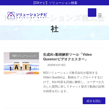
コ
ナ
【DXナビ】ソリューション検索
ン
ビ
ア
イ
テ
ゲ
NDIソリューションズ株式会
コ
ン
ー
ン
リ
社
ツ
シ
ン
ク
へ
ョ
ス
ン
キ
に
ッ
移
生成AI×動画解析ツール「Video
プ
動
NDIソリューションズ
Questor/ビデオクエスター」
2025年4月19日
NDIソリューションズ株式会社が提供する
Video Questorは、動画をアップロードするだ
けで、AIが内容を詳細に解析し、ユーザーが入
力した質問に対してチャット形式で動画の説明
や回答を行います。
続きを読む