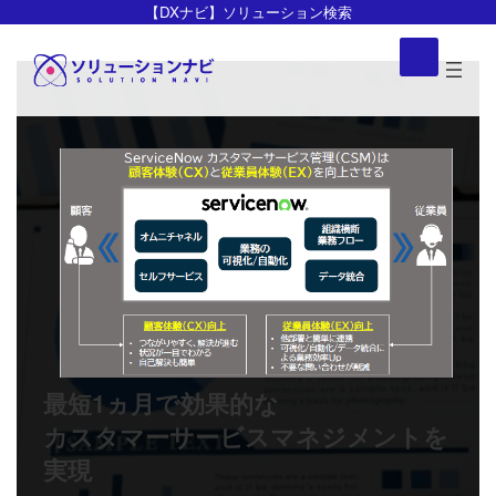
コ
ナ
【DXナビ】ソリューション検索
ン
ビ
ア
イ
テ
ゲ
コ
ン
ー
ン
リ
ツ
シ
ン
ク
へ
ョ
ス
ン
キ
に
ッ
移
プ
動
最短1ヵ月で効果的な
カスタマーサービスマネジメントを
実現