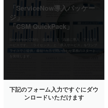
「ServiceNow導入パッケー
ジ」
「CSM QuickPack」
ServiceNow CSMを「低価格」で「迅速に導入」できるサ
ービスです。「ライセンス」と「導入サービス」をワンプ
ライスでご提供。最短1カ月で問い合わせ業務のスタート
を実現します。
下記のフォーム入力ですぐにダウ
ンロードいただけます