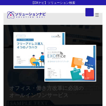
コ
ナ
【DXナビ】ソリューション検索
ン
ビ
ア
イ
テ
ゲ
コ
ン
ー
ン
リ
ツ
シ
ン
ク
へ
ョ
ス
ン
キ
に
ッ
移
プ
動
オフィス・働き方改革に必須の
オールインワンサービス