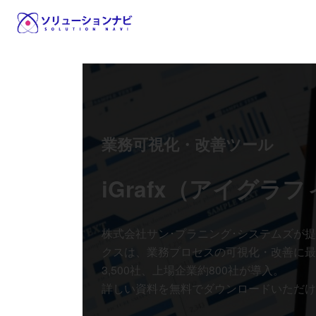
コ
ナ
ン
ビ
テ
ゲ
ン
ー
ツ
シ
へ
ョ
ス
ン
キ
に
業務可視化・改善ツール
ッ
移
プ
動
iGrafx
（アイグラフ
株式会社サン･プラニング･システムズが提供す
クスは、業務プロセスの可視化・改善に最
3,500社、上場企業約800社が導入。
詳しい資料を無料でダウンロードいただけ