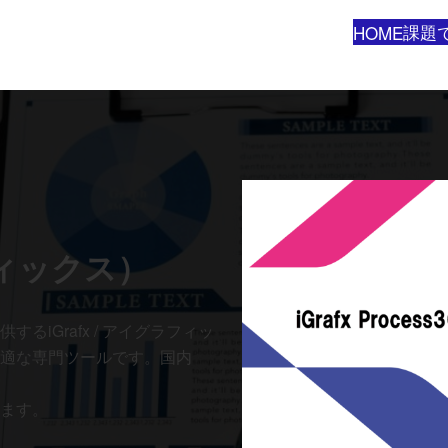
課題
HOME
ィックス）
るiGrafx / アイグラフィッ
適な専門ツールです。国内
ます。