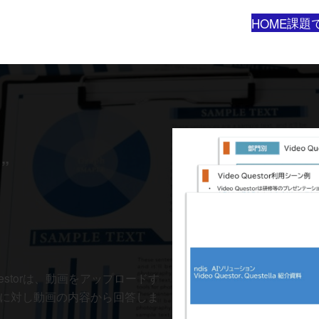
課題
HOME
”
uestorは、動画をアップロードす
問に対し動画の内容から回答しま