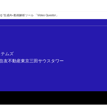
成AI×動画解析ツール 「Video Questor」
ステムズ
5-27 住友不動産東京三田サウスタワー