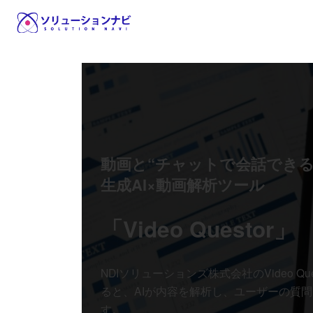
コ
ナ
ン
ビ
テ
ゲ
ン
ー
ツ
シ
へ
ョ
ス
ン
キ
に
ッ
移
動画と“チャットで会話できる
プ
動
生成AI×動画解析ツール
「Video Questor」
NDIソリューションズ株式会社のVideo Q
ると、AIが内容を解析し、ユーザーの質
す。