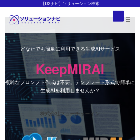
コ
ナ
【DXナビ】ソリューション検索
ン
ビ
ア
イ
テ
ゲ
コ
ン
ー
ン
リ
ツ
シ
ン
ク
へ
ョ
ス
ン
どなたでも簡単に利用できる生成AIサービス
キ
に
KeepMIRAI
ッ
移
プ
動
複雑なプロンプト作成は不要。テンプレート形式で簡単に
生成AIを利用しませんか？
株式会社フューチャーイン