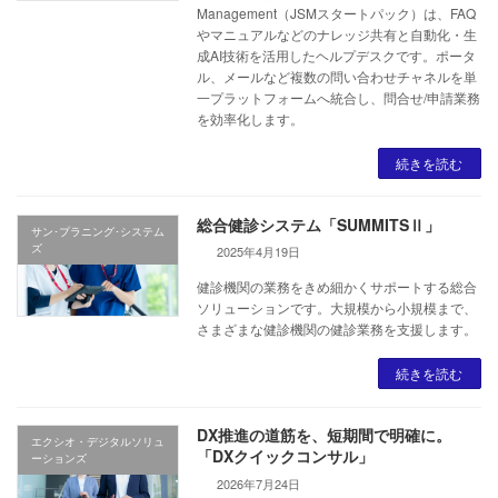
Management（JSMスタートパック）は、FAQ
やマニュアルなどのナレッジ共有と自動化・生
成AI技術を活用したヘルプデスクです。ポータ
ル、メールなど複数の問い合わせチャネルを単
一プラットフォームへ統合し、問合せ/申請業務
を効率化します。
続きを読む
総合健診システム「SUMMITSⅡ」
サン･プラニング･システム
ズ
2025年4月19日
健診機関の業務をきめ細かくサポートする総合
ソリューションです。大規模から小規模まで、
さまざまな健診機関の健診業務を支援します。
続きを読む
DX推進の道筋を、短期間で明確に。
エクシオ・デジタルソリュ
「DXクイックコンサル」
ーションズ
2026年7月24日