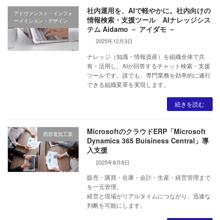
社内運用を、AIで軽やかに。社内向けの
アドヴァンスト・インフォ
情報検索・支援ツール AIナレッジシス
ーメイション・デザイン
テム Aidamo － アイダモ －
2025年12月3日
ナレッジ（知識・情報資産）を組織全体で共
有・活用し、AIが回答するチャット検索・支援
ツールです。誰でも、専門業務を効率的に遂行
できる組織変革を実現します。
続きを読む
MicrosoftのクラウドERP「Microsoft
西部電気工業
Dynamics 365 Buisiness Central」導
入支援
2025年8月8日
販売・購買・在庫・会計・生産・経営管理まで
を一元管理。
経営と現場がリアルタイムにつながり、迅速な
判断を可能にします。