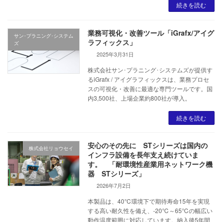
続きを読む
業務可視化・改善ツール「iGrafx/アイグ
サン･プラニング･システム
ラフィックス」
ズ
2025年3月31日
株式会社サン･プラニング･システムズが提供す
るiGrafx / アイグラフィックスは、業務プロセ
スの可視化・改善に最適な専門ツールです。国
内3,500社、上場企業約800社が導入。
続きを読む
安心のその先に STシリーズは国内の
株式会社リョウセイ
インフラ設備を長年支え続けていま
す。 「耐環境性産業用ネットワーク機
器 STシリーズ」
2026年7月2日
本製品は、40℃環境下で期待寿命15年を実現
する高い耐久性を備え、-20℃～65℃の幅広い
動作温度範囲に対応しています。納入後5年間