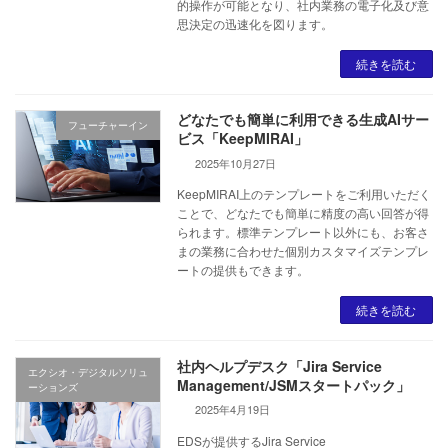
的操作が可能となり、社内業務の電子化及び意
思決定の迅速化を図ります。
続きを読む
どなたでも簡単に利用できる生成AIサー
フューチャーイン
ビス「KeepMIRAI」
2025年10月27日
KeepMIRAI上のテンプレートをご利用いただく
ことで、どなたでも簡単に精度の高い回答が得
られます。標準テンプレート以外にも、お客さ
まの業務に合わせた個別カスタマイズテンプレ
ートの提供もできます。
続きを読む
社内ヘルプデスク「Jira Service
エクシオ・デジタルソリュ
Management/JSMスタートパック」
ーションズ
2025年4月19日
EDSが提供するJira Service