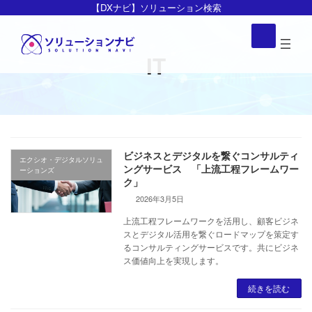
コ
ナ
【DXナビ】ソリューション検索
ン
ビ
ア
イ
テ
ゲ
コ
ン
ー
IT
ン
リ
ツ
シ
ン
ク
へ
ョ
ス
ン
キ
に
ッ
移
ビジネスとデジタルを繋ぐコンサルティ
プ
動
エクシオ・デジタルソリュ
ングサービス 「上流工程フレームワー
ーションズ
ク」
2026年3月5日
上流工程フレームワークを活用し、顧客ビジネ
スとデジタル活用を繋ぐロードマップを策定す
るコンサルティングサービスです。共にビジネ
ス価値向上を実現します。
続きを読む