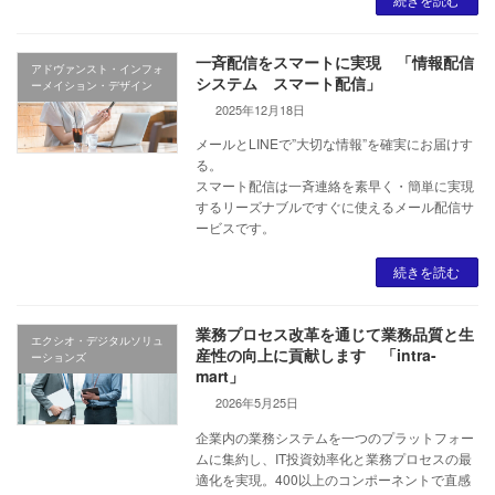
一斉配信をスマートに実現 「情報配信
アドヴァンスト・インフォ
システム スマート配信」
ーメイション・デザイン
2025年12月18日
メールとLINEで”大切な情報”を確実にお届けす
る。
スマート配信は一斉連絡を素早く・簡単に実現
するリーズナブルですぐに使えるメール配信サ
ービスです。
続きを読む
業務プロセス改革を通じて業務品質と生
エクシオ・デジタルソリュ
産性の向上に貢献します 「intra-
ーションズ
mart」
2026年5月25日
企業内の業務システムを一つのプラットフォー
ムに集約し、IT投資効率化と業務プロセスの最
適化を実現。400以上のコンポーネントで直感