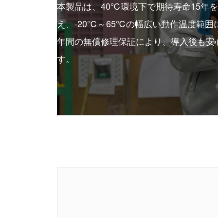
本製品は、40℃環境下で期待寿命15年
え、-20℃～65℃の幅広い動作温度範
年間の無償修理保証により、導入後も安
す。