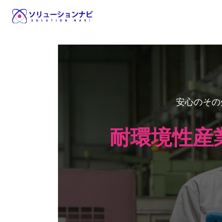
コ
ナ
ン
ビ
テ
ゲ
ン
ー
ツ
シ
へ
ョ
ス
ン
キ
に
安心のその
ッ
移
プ
動
耐環境性産