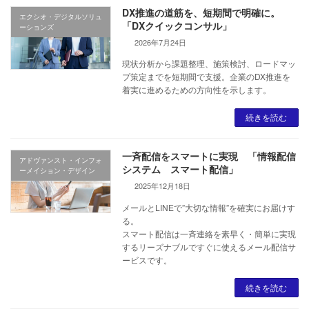
DX推進の道筋を、短期間で明確に。
エクシオ・デジタルソリュ
「DXクイックコンサル」
ーションズ
2026年7月24日
現状分析から課題整理、施策検討、ロードマッ
プ策定までを短期間で支援。企業のDX推進を
着実に進めるための方向性を示します。
続きを読む
一斉配信をスマートに実現 「情報配信
アドヴァンスト・インフォ
システム スマート配信」
ーメイション・デザイン
2025年12月18日
メールとLINEで”大切な情報”を確実にお届けす
る。
スマート配信は一斉連絡を素早く・簡単に実現
するリーズナブルですぐに使えるメール配信サ
ービスです。
続きを読む