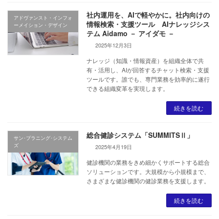
社内運用を、AIで軽やかに。社内向けの
アドヴァンスト・インフォ
情報検索・支援ツール AIナレッジシス
ーメイション・デザイン
テム Aidamo － アイダモ －
2025年12月3日
ナレッジ（知識・情報資産）を組織全体で共
有・活用し、AIが回答するチャット検索・支援
ツールです。誰でも、専門業務を効率的に遂行
できる組織変革を実現します。
続きを読む
総合健診システム「SUMMITSⅡ」
サン･プラニング･システム
ズ
2025年4月19日
健診機関の業務をきめ細かくサポートする総合
ソリューションです。大規模から小規模まで、
さまざまな健診機関の健診業務を支援します。
続きを読む