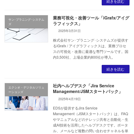
続きを読む
業務可視化・改善ツール「iGrafx/アイグ
サン･プラニング･システム
ラフィックス」
ズ
2025年3月31日
株式会社サン･プラニング･システムズが提供す
るiGrafx / アイグラフィックスは、業務プロセ
スの可視化・改善に最適な専門ツールです。国
内3,500社、上場企業約800社が導入。
続きを読む
社内ヘルプデスク「Jira Service
エクシオ・デジタルソリュ
Management/JSMスタートパック」
ーションズ
2025年4月19日
EDSが提供するJira Service
Management（JSMスタートパック）は、FAQ
やマニュアルなどのナレッジ共有と自動化・生
成AI技術を活用したヘルプデスクです。ポータ
ル、メールなど複数の問い合わせチャネルを単