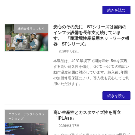
続きを読む
安心のその先に STシリーズは国内の
株式会社リョウセイ
インフラ設備を長年支え続けていま
す。 「耐環境性産業用ネットワーク機
器 STシリーズ」
2026年7月2日
本製品は、40℃環境下で期待寿命15年を実現
する高い耐久性を備え、-20℃～65℃の幅広い
動作温度範囲に対応しています。納入後5年間
の無償修理保証により、導入後も安心してご利
用いただけます。
続きを読む
高い生産性とカスタマイズ性を両立
エクシオ・デジタルソリュ
「iPLAss」
ーションズ
2026年3月7日
エンタープライズクラスのJavaベースの開発プ