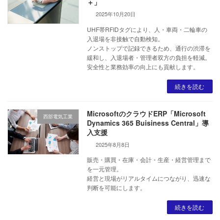
＋」
2025年10月20日
UHF帯RFIDタグにより、人・車両・二輪車の
入退場を非接触で自動検知。
ノンストップで記録できるため、通行の渋滞を
緩和し、入退場者・管理者双方の負担を軽減。
安全性と業務効率の向上にも貢献します。
続きを読む
MicrosoftのクラウドERP「Microsoft
西部電気工業
Dynamics 365 Buisiness Central」導
入支援
2025年8月8日
販売・購買・在庫・会計・生産・経営管理まで
を一元管理。
経営と現場がリアルタイムにつながり、迅速な
判断を可能にします。
続きを読む